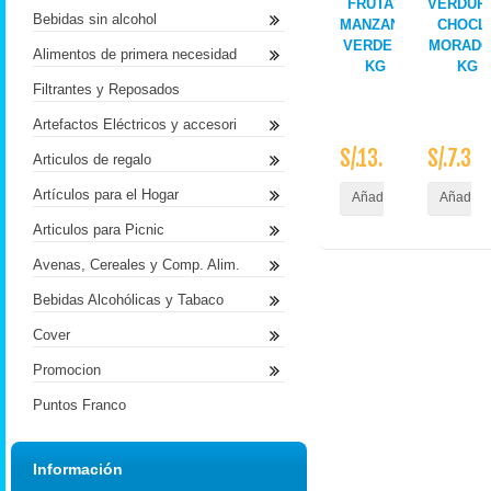
FRUTAS
VERDUR
Bebidas sin alcohol
MANZANA
CHOCL
VERDE X
MORADO
Alimentos de primera necesidad
KG
KG
Filtrantes y Reposados
Artefactos Eléctricos y accesori
S/.13.20
S/.7.30
Articulos de regalo
Artículos para el Hogar
Añadir al Carrito
Añadir a
Articulos para Picnic
Avenas, Cereales y Comp. Alim.
Bebidas Alcohólicas y Tabaco
Cover
Promocion
Puntos Franco
Información