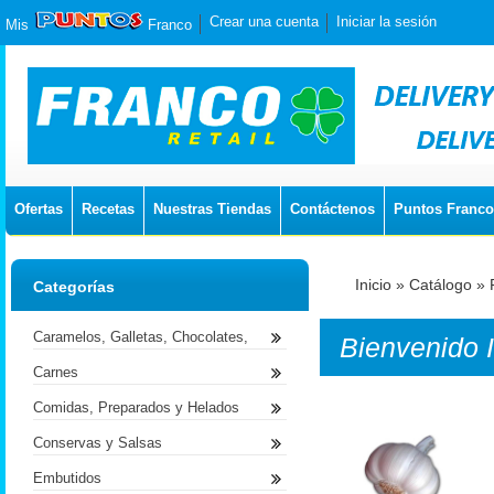
Crear una cuenta
Iniciar la sesión
Mis
Franco
Ofertas
Recetas
Nuestras Tiendas
Contáctenos
Puntos Franco
Inicio
»
Catálogo
»
Categorías
Caramelos, Galletas, Chocolates,
Bienvenido
Carnes
Comidas, Preparados y Helados
Conservas y Salsas
Embutidos