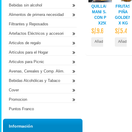
Bebidas sin alcohol
QUILLABAMBA
FRUTAS
MANI SALADO
PIÑA
Alimentos de primera necesidad
CON PASAS
GOLDEN
X250GR
X KG
Filtrantes y Reposados
S/.9.60
S/.5.40
Artefactos Eléctricos y accesori
Añadir al Carrito
Añadir a
Articulos de regalo
Artículos para el Hogar
Articulos para Picnic
Avenas, Cereales y Comp. Alim.
Bebidas Alcohólicas y Tabaco
Cover
Promocion
Puntos Franco
Información