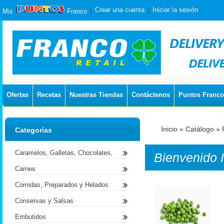
Crear una cuenta
Iniciar la sesión
Mis
Franco
Ofertas
Recetas
Nuestras Tiendas
Contáctenos
Puntos Franco
Inicio
»
Catálogo
»
Categorías
Caramelos, Galletas, Chocolates,
Bienvenido
Carnes
Comidas, Preparados y Helados
Conservas y Salsas
Embutidos