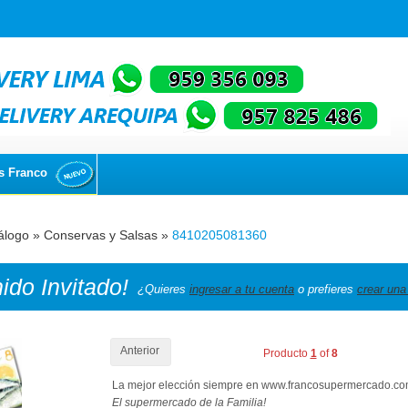
s Franco
álogo
»
Conservas y Salsas
»
8410205081360
nido
Invitado!
¿Quieres
ingresar a tu cuenta
o prefieres
crear una
Anterior
Producto
1
of
8
La mejor elección siempre en www.francosupermercado.c
El supermercado de la Familia!