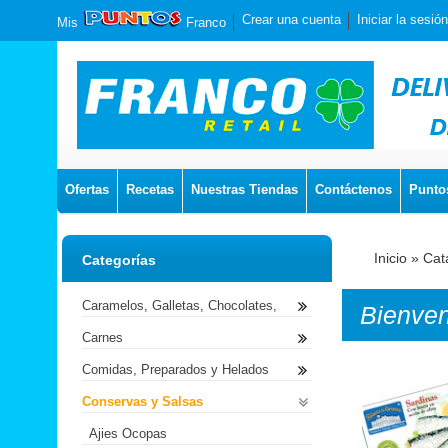
Crear una cuenta
Iniciar la sesión
Mis
Franco
Ofertas
Recetas
Nuestras Tiendas
Contáctenos
Punto
Inicio
»
Cat
Categorías
Caramelos, Galletas, Chocolates,
Bienve
Carnes
Comidas, Preparados y Helados
Conservas y Salsas
Ajies Ocopas