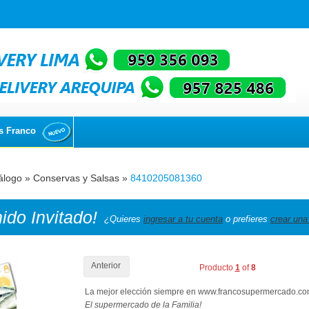
s Franco
álogo
»
Conservas y Salsas
»
8410205081360
nido
Invitado!
¿Quieres
ingresar a tu cuenta
o prefieres
crear una
Anterior
Producto
1
of
8
La mejor elección siempre en www.francosupermercado.c
El supermercado de la Familia!