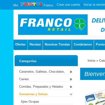
Crear una cuenta
Iniciar la sesión
Mis
Franco
Ofertas
Recetas
Nuestras Tiendas
Contáctenos
Punto
Inicio
»
Cat
Categorías
Caramelos, Galletas, Chocolates,
Bienve
Carnes
Comidas, Preparados y Helados
Conservas y Salsas
Ajies Ocopas