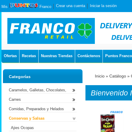
Crear una cuenta
Iniciar la sesión
Mis
Franco
Ofertas
Recetas
Nuestras Tiendas
Contáctenos
Puntos Franco
Inicio
»
Catálogo
»
Categorías
Caramelos, Galletas, Chocolates,
Bienvenido
Carnes
Comidas, Preparados y Helados
Conservas y Salsas
Ajies Ocopas