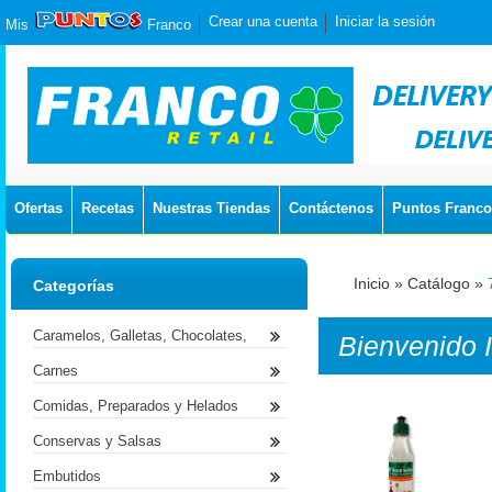
Crear una cuenta
Iniciar la sesión
Mis
Franco
Ofertas
Recetas
Nuestras Tiendas
Contáctenos
Puntos Franco
Inicio
»
Catálogo
»
Categorías
Caramelos, Galletas, Chocolates,
Bienvenido
Carnes
Comidas, Preparados y Helados
Conservas y Salsas
Embutidos