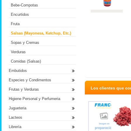
Bebe-Compotas
Encurtidos
Fruta
Salsas (Mayonesa, Ketchup, Etc.)
Sopas y Cremas
Verduras
Comidas (Salsas)
Embutidos
Especies y Condimentos
Los clientes que c
Frutas y Verduras
Higiene Personal y Perfumeria
Jugueteria
Lacteos
Librería