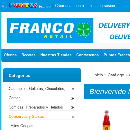
Crear una cuenta
Iniciar la sesión
Mis
Franco
Ofertas
Recetas
Nuestras Tiendas
Contáctenos
Puntos Franco
Inicio
»
Catálogo
»
Categorías
Caramelos, Galletas, Chocolates,
Bienvenido
Carnes
Comidas, Preparados y Helados
Conservas y Salsas
Ajies Ocopas