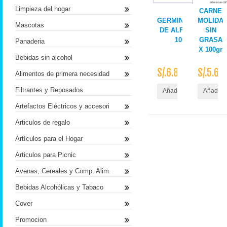
Limpieza del hogar
AYLLU
CARNE
GERMINADOS/BROT
MOLIDA
Mascotas
DE ALFALFA/TRIGO 
SIN
100G TAPER
GRASA
Panaderia
X 100gr
Bebidas sin alcohol
S/.6.80
S/.5.68
Alimentos de primera necesidad
Filtrantes y Reposados
Añadir al Carrito
Añadir a
Artefactos Eléctricos y accesori
Articulos de regalo
Artículos para el Hogar
Articulos para Picnic
Avenas, Cereales y Comp. Alim.
Bebidas Alcohólicas y Tabaco
Cover
Promocion