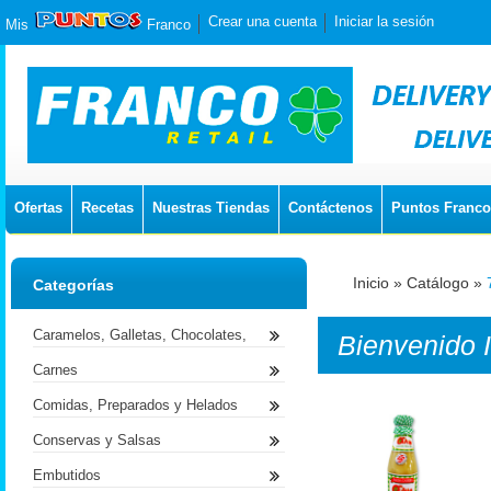
Crear una cuenta
Iniciar la sesión
Mis
Franco
Ofertas
Recetas
Nuestras Tiendas
Contáctenos
Puntos Franco
Inicio
»
Catálogo
»
Categorías
Caramelos, Galletas, Chocolates,
Bienvenido
Carnes
Comidas, Preparados y Helados
Conservas y Salsas
Embutidos