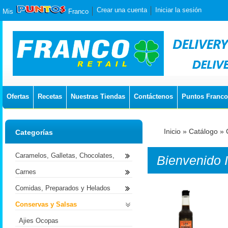
Crear una cuenta
Iniciar la sesión
Mis
Franco
Ofertas
Recetas
Nuestras Tiendas
Contáctenos
Puntos Franco
Inicio
»
Catálogo
»
Categorías
Caramelos, Galletas, Chocolates,
Bienvenido
Carnes
Comidas, Preparados y Helados
Conservas y Salsas
Ajies Ocopas