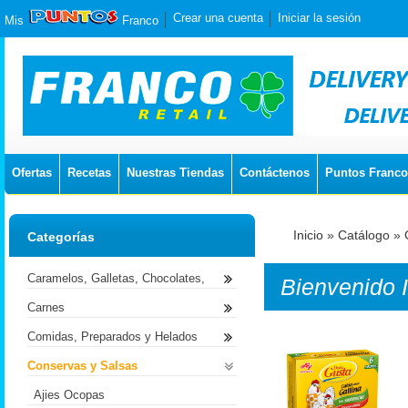
Crear una cuenta
Iniciar la sesión
Mis
Franco
Ofertas
Recetas
Nuestras Tiendas
Contáctenos
Puntos Franco
Inicio
»
Catálogo
»
Categorías
Caramelos, Galletas, Chocolates,
Bienvenido
Carnes
Comidas, Preparados y Helados
Conservas y Salsas
Ajies Ocopas