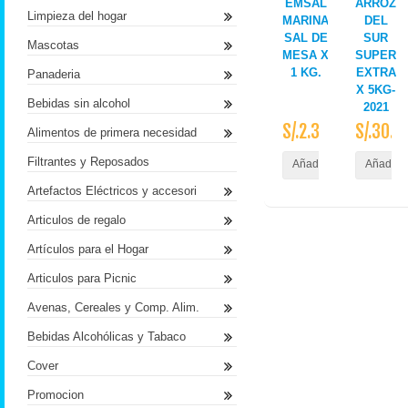
EMSAL
ARROZ
Limpieza del hogar
MARINA
DEL
SAL DE
SUR
Mascotas
MESA X
SUPER
1 KG.
EXTRA
Panaderia
X 5KG-
Bebidas sin alcohol
2021
S/.2.30
S/.30.4
Alimentos de primera necesidad
Filtrantes y Reposados
Añadir al Carrito
Añadir a
Artefactos Eléctricos y accesori
Articulos de regalo
Artículos para el Hogar
Articulos para Picnic
Avenas, Cereales y Comp. Alim.
Bebidas Alcohólicas y Tabaco
Cover
Promocion