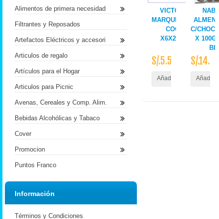
Alimentos de primera necesidad
VICTORIA
NAB
MARQUESITAS
ALMEN
Filtrantes y Reposados
COCO
C/CHOC
X6X252G.
X 100G
Artefactos Eléctricos y accesori
BL
Articulos de regalo
S/.5.50
S/.14.9
Artículos para el Hogar
Añadir al Carrito
Añadir a
Articulos para Picnic
Avenas, Cereales y Comp. Alim.
Bebidas Alcohólicas y Tabaco
Cover
Promocion
Puntos Franco
Información
Términos y Condiciones