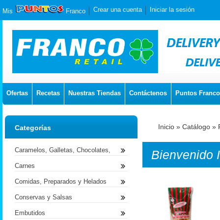
Crear una cuenta
Iniciar la sesión
Mis
Franco
Ofertas
Recetas
Nuestras Tiendas
Contáctenos
Puntos Franco
Inicio
»
Catálogo
»
Categorías
Caramelos, Galletas, Chocolates,
Bienvenido
Carnes
Comidas, Preparados y Helados
Conservas y Salsas
Embutidos