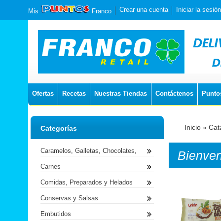
Crear una cuenta
Iniciar la sesión
Mis
Franco
Ofertas
Recetas
Nuestras Tiendas
Contáctenos
Punto
Inicio
»
Cat
Categorías
Caramelos, Galletas, Chocolates,
Bienve
Carnes
Comidas, Preparados y Helados
Conservas y Salsas
Embutidos