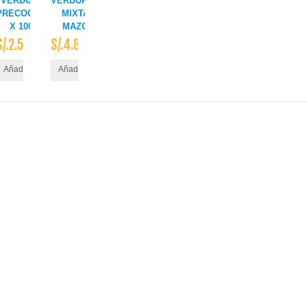
VERDURAS
VERDURAS
PRECOCIDAS
MIXTA
X 100gr
MAZO
S/.2.50
S/.4.80
ito
Añadir al Carrito
Añadir al Carrito