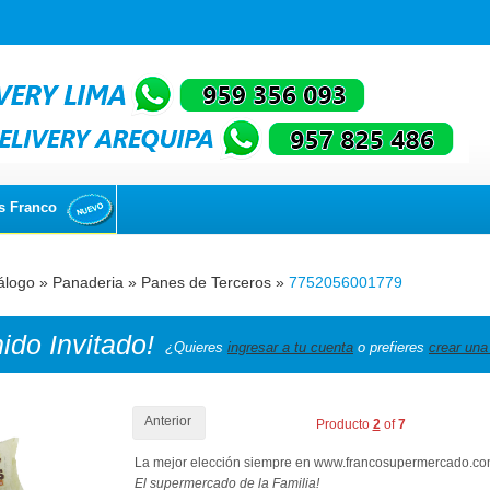
s Franco
álogo
»
Panaderia
»
Panes de Terceros
»
7752056001779
nido
Invitado!
¿Quieres
ingresar a tu cuenta
o prefieres
crear una
Anterior
Producto
2
of
7
La mejor elección siempre en www.francosupermercado.c
El supermercado de la Familia!