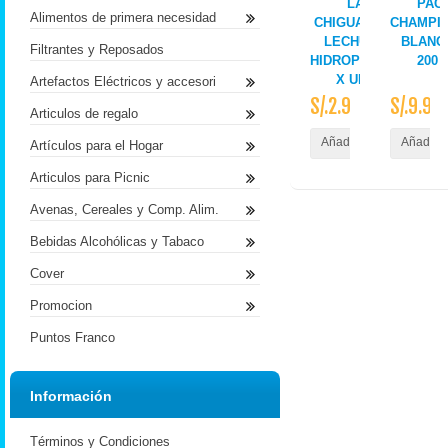
LA
PAC
Alimentos de primera necesidad
CHIGUATEÑA
CHAMPI
LECHUGA
BLANC
Filtrantes y Reposados
HIDROPONICA
200 
X UND
Artefactos Eléctricos y accesori
S/.2.90
S/.9.90
Articulos de regalo
Añadir al Carrito
Añadir a
Artículos para el Hogar
Articulos para Picnic
Avenas, Cereales y Comp. Alim.
Bebidas Alcohólicas y Tabaco
Cover
Promocion
Puntos Franco
Información
Términos y Condiciones