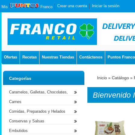
Crear una cuenta
Iniciar la sesión
Mis
Franco
Ofertas
Recetas
Nuestras Tiendas
Contáctenos
Puntos Franco
Inicio
»
Catálogo
»
Categorías
Caramelos, Galletas, Chocolates,
Bienvenido
Carnes
Comidas, Preparados y Helados
Conservas y Salsas
Embutidos