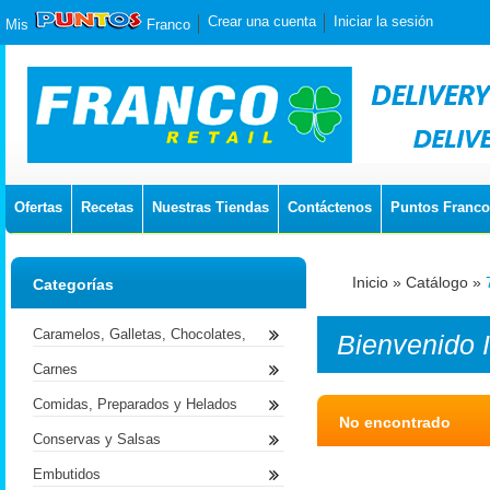
Crear una cuenta
Iniciar la sesión
Mis
Franco
Ofertas
Recetas
Nuestras Tiendas
Contáctenos
Puntos Franco
Inicio
»
Catálogo
»
Categorías
Caramelos, Galletas, Chocolates,
Bienvenido
Carnes
Comidas, Preparados y Helados
No encontrado
Conservas y Salsas
Embutidos