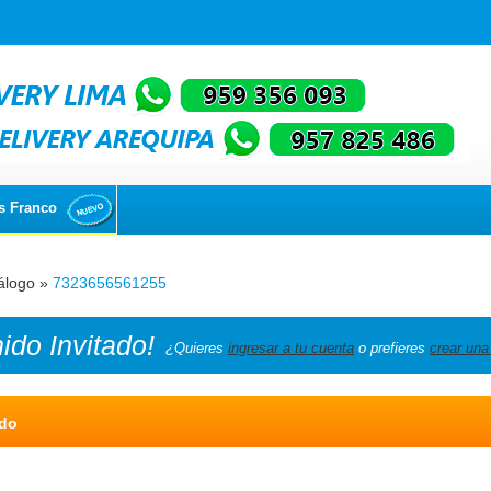
s Franco
álogo
»
7323656561255
nido
Invitado!
¿Quieres
ingresar a tu cuenta
o prefieres
crear una
ado