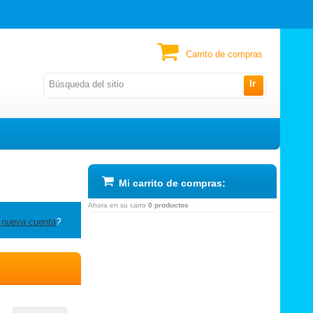
Carrito de compras
Ir
Mi carrito de compras:
Ahora en su carro
0 productos
 nueva cuenta
?