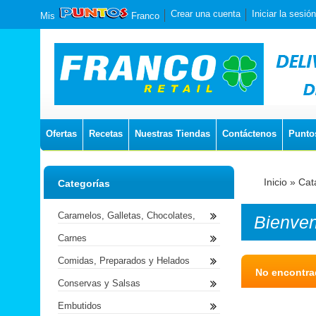
Crear una cuenta
Iniciar la sesión
Mis
Franco
Ofertas
Recetas
Nuestras Tiendas
Contáctenos
Punto
Inicio
»
Cat
Categorías
Caramelos, Galletas, Chocolates,
Bienve
Carnes
Comidas, Preparados y Helados
No encontr
Conservas y Salsas
Embutidos