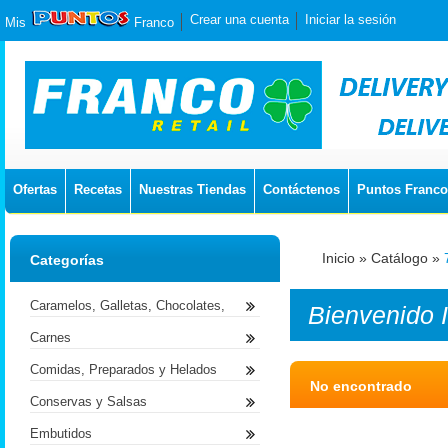
Crear una cuenta
Iniciar la sesión
Mis
Franco
Ofertas
Recetas
Nuestras Tiendas
Contáctenos
Puntos Franco
Inicio
»
Catálogo
»
Categorías
Caramelos, Galletas, Chocolates,
Bienvenido
Carnes
Comidas, Preparados y Helados
No encontrado
Conservas y Salsas
Embutidos