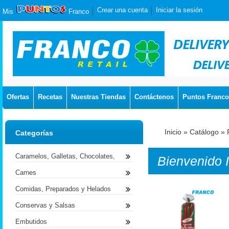
Crear una cuenta
Iniciar la sesión
Mis
Franco
Ofertas
Recetas
Nuestras Tiendas
Contáctenos
Puntos Franco
Inicio
»
Catálogo
»
Categorías
Caramelos, Galletas, Chocolates,
Bienvenido
Carnes
Comidas, Preparados y Helados
Conservas y Salsas
Embutidos