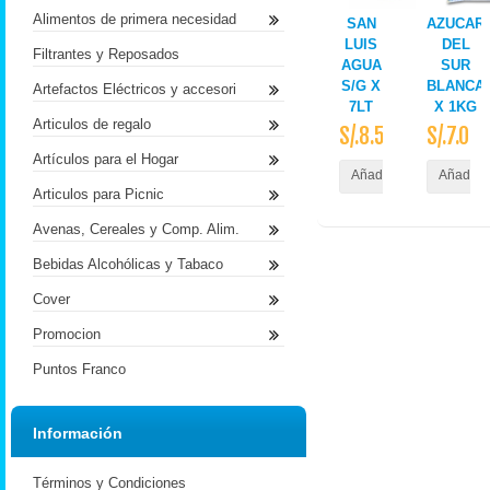
Alimentos de primera necesidad
SAN
AZUCAR
LUIS
DEL
Filtrantes y Reposados
AGUA
SUR
S/G X
BLANCA
Artefactos Eléctricos y accesori
7LT
X 1KG
Articulos de regalo
S/.8.50
S/.7.00
Artículos para el Hogar
Añadir al Carrito
Añadir a
Articulos para Picnic
Avenas, Cereales y Comp. Alim.
Bebidas Alcohólicas y Tabaco
Cover
Promocion
Puntos Franco
Información
Términos y Condiciones