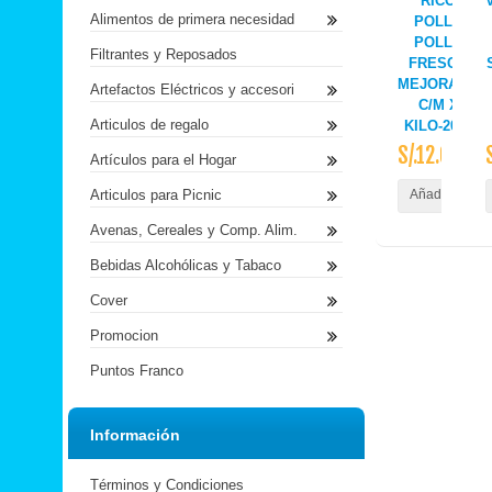
RICO
Alimentos de primera necesidad
POLLO
POLLO
Filtrantes y Reposados
FRESCO
MEJORADO
Artefactos Eléctricos y accesori
C/M X
Articulos de regalo
KILO-2021
S/.12.60
Artículos para el Hogar
Articulos para Picnic
Añadir al Carr
Avenas, Cereales y Comp. Alim.
Bebidas Alcohólicas y Tabaco
Cover
Promocion
Puntos Franco
Información
Términos y Condiciones