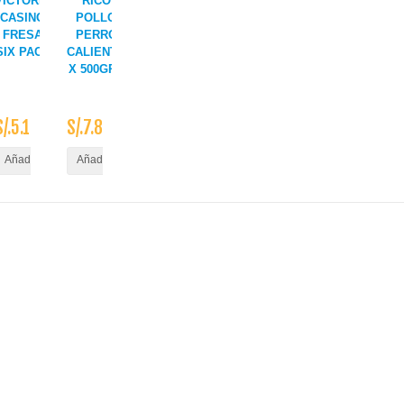
VICTORIA
RICO
CASINO
POLLO
FRESA
PERRO
SIX PACK
CALIENTE
X 500GR..
S/.5.10
S/.7.80
ito
Añadir al Carrito
Añadir al Carrito