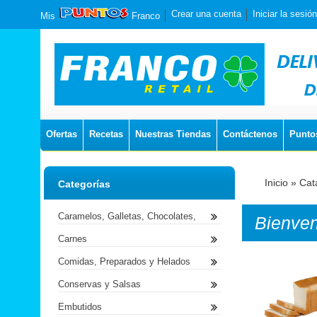
Crear una cuenta
Iniciar la sesión
Mis
Franco
Ofertas
Recetas
Nuestras Tiendas
Contáctenos
Punto
Inicio
»
Cat
Categorías
Caramelos, Galletas, Chocolates,
Bienve
Carnes
Comidas, Preparados y Helados
Conservas y Salsas
Embutidos