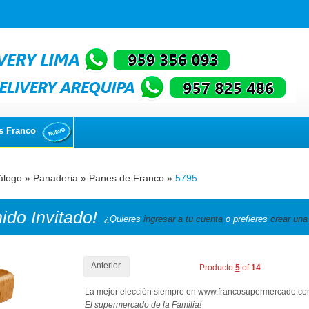
s Franco
álogo
»
Panaderia
»
Panes de Franco
»
5795
nido
Invitado!
¿Quieres
ingresar a tu cuenta
o prefieres
crear una
Anterior
Producto
5
of
14
La mejor elección siempre en www.francosupermercado.c
El supermercado de la Familia!