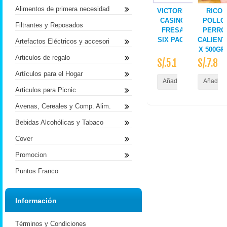
Alimentos de primera necesidad
VICTORIA
RICO
CASINO
POLLO
Filtrantes y Reposados
FRESA
PERRO
SIX PACK
CALIENT
Artefactos Eléctricos y accesori
X 500GR.
Articulos de regalo
S/.5.10
S/.7.80
Artículos para el Hogar
Añadir al Carrito
Añadir a
Articulos para Picnic
Avenas, Cereales y Comp. Alim.
Bebidas Alcohólicas y Tabaco
Cover
Promocion
Puntos Franco
Información
Términos y Condiciones