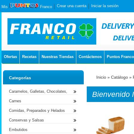
Crear una cuenta
Iniciar la sesión
Mis
Franco
Ofertas
Recetas
Nuestras Tiendas
Contáctenos
Puntos Franco
Inicio
»
Catálogo
»
Categorías
Caramelos, Galletas, Chocolates,
Bienvenido
Carnes
Comidas, Preparados y Helados
Conservas y Salsas
Embutidos