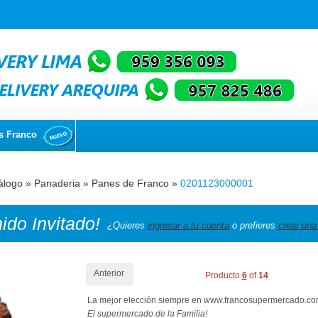
s Franco
álogo
»
Panaderia
»
Panes de Franco
»
0201123000001
nido
Invitado!
¿Quieres
ingresar a tu cuenta
o prefieres
crear una
Anterior
Producto
6
of
14
La mejor elección siempre en www.francosupermercado.c
El supermercado de la Familia!