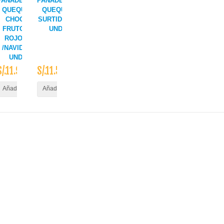
 PIE DE
PANADERIA
PANADERIA
EMBRILLO
QUEQUE
QUEQUE
G
CHOC/
SURTIDO X
FRUTOS
UND
ROJOS
/NAVID X
UND
S/.11.90
S/.11.50
ito
Añadir al Carrito
Añadir al Carrito