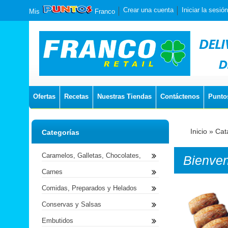
Crear una cuenta
Iniciar la sesión
Mis
Franco
Ofertas
Recetas
Nuestras Tiendas
Contáctenos
Punto
Inicio
»
Cat
Categorías
Caramelos, Galletas, Chocolates,
Bienve
Carnes
Comidas, Preparados y Helados
Conservas y Salsas
Embutidos