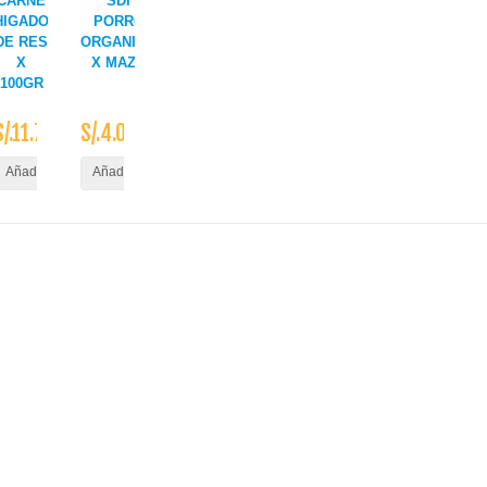
CARNE
SDI
HIGADO
PORRO
DE RES
ORGANICO
X
X MAZO
100GR
S/.11.70
S/.4.00
ito
Añadir al Carrito
Añadir al Carrito