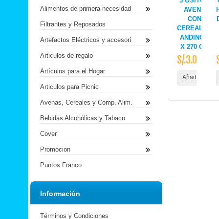
3 OSITOS
Alimentos de primera necesidad
AVENA
CON
Filtrantes y Reposados
CEREALES
ANDINOS
Artefactos Eléctricos y accesori
X 270 GR
Articulos de regalo
S/.3.00
Artículos para el Hogar
Añadir al Carr
Articulos para Picnic
Avenas, Cereales y Comp. Alim.
Bebidas Alcohólicas y Tabaco
Cover
Promocion
Puntos Franco
Información
Términos y Condiciones