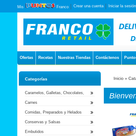
Crear una cuenta
Iniciar la sesión
Mis
Franco
Ofertas
Recetas
Nuestras Tiendas
Contáctenos
Punto
Inicio
»
Cat
Categorías
Caramelos, Galletas, Chocolates,
Bienve
Carnes
Comidas, Preparados y Helados
Conservas y Salsas
Embutidos