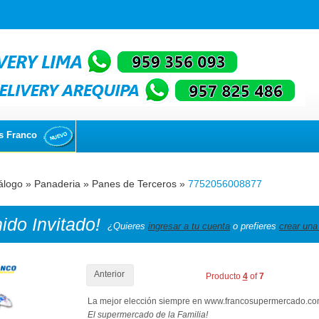
s Franco
álogo
»
Panaderia
»
Panes de Terceros
»
7752056008877
nido
Invitado!
¿Quieres
ingresar a tu cuenta
o prefieres
crear una
Anterior
Producto
4
of
7
La mejor elección siempre en www.francosupermercado.c
El supermercado de la Familia!