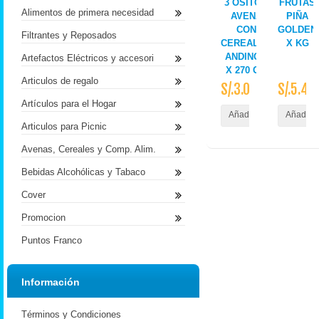
3 OSITOS
FRUTAS
Alimentos de primera necesidad
AVENA
PIÑA
CON
GOLDEN
Filtrantes y Reposados
CEREALES
X KG
ANDINOS
Artefactos Eléctricos y accesori
X 270 GR
Articulos de regalo
S/.3.00
S/.5.40
Artículos para el Hogar
Añadir al Carrito
Añadir a
Articulos para Picnic
Avenas, Cereales y Comp. Alim.
Bebidas Alcohólicas y Tabaco
Cover
Promocion
Puntos Franco
Información
Términos y Condiciones