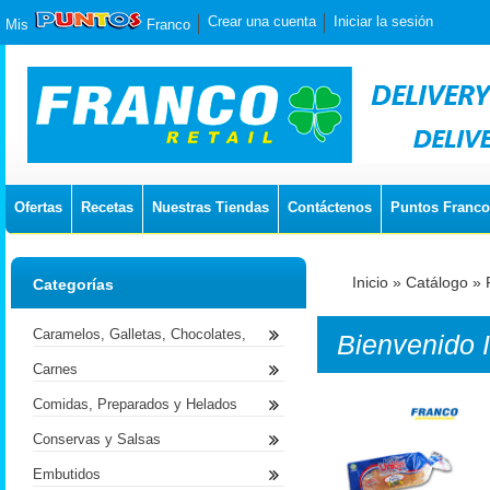
Crear una cuenta
Iniciar la sesión
Mis
Franco
Ofertas
Recetas
Nuestras Tiendas
Contáctenos
Puntos Franco
Inicio
»
Catálogo
»
Categorías
Caramelos, Galletas, Chocolates,
Bienvenido
Carnes
Comidas, Preparados y Helados
Conservas y Salsas
Embutidos