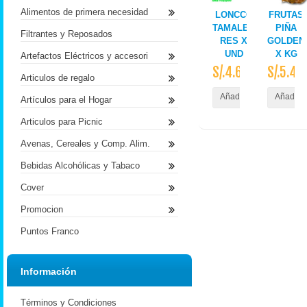
Alimentos de primera necesidad
LONCCO
FRUTAS
TAMALES
PIÑA
Filtrantes y Reposados
RES X
GOLDEN
UND
X KG
Artefactos Eléctricos y accesori
S/.4.60
S/.5.40
Articulos de regalo
Añadir al Carrito
Añadir a
Artículos para el Hogar
Articulos para Picnic
Avenas, Cereales y Comp. Alim.
Bebidas Alcohólicas y Tabaco
Cover
Promocion
Puntos Franco
Información
Términos y Condiciones