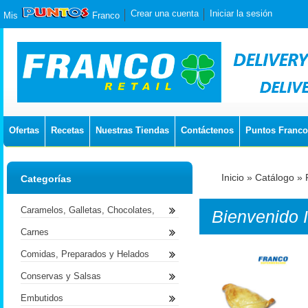
Crear una cuenta
Iniciar la sesión
Mis
Franco
Ofertas
Recetas
Nuestras Tiendas
Contáctenos
Puntos Franco
Inicio
»
Catálogo
»
Categorías
Caramelos, Galletas, Chocolates,
Bienvenido
Carnes
Comidas, Preparados y Helados
Conservas y Salsas
Embutidos