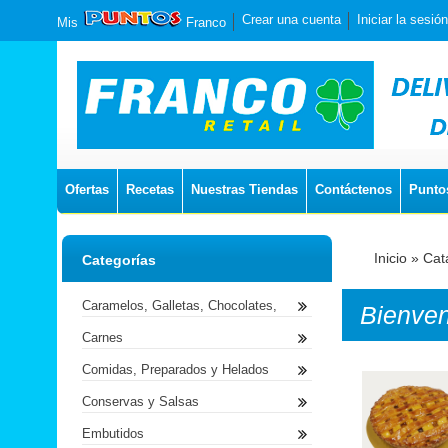
Crear una cuenta
Iniciar la sesión
Mis
Franco
Ofertas
Recetas
Nuestras Tiendas
Contáctenos
Punto
Inicio
»
Cat
Categorías
Caramelos, Galletas, Chocolates,
Bienve
Carnes
Comidas, Preparados y Helados
Conservas y Salsas
Embutidos