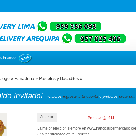
s Franco
álogo
»
Panaderia
»
Pasteles y Bocaditos
»
nido
Invitado!
¿Quieres
ingresar a tu cuenta
o prefieres
crear una
Anterior
Producto
4
of
11
La mejor elección siempre en www.francosupermercado.c
El supermercado de la Familia!