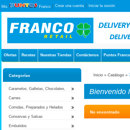
Crear una cuenta
Iniciar la sesión
Mis
Franco
Ofertas
Recetas
Nuestras Tiendas
Contáctenos
Puntos Franco
Inicio
»
Catálogo
»
Categorías
Caramelos, Galletas, Chocolates,
Bienvenido
Carnes
Comidas, Preparados y Helados
No encontrado
Conservas y Salsas
Embutidos