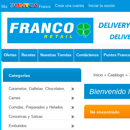
Crear una cuenta
Iniciar la sesión
Mis
Franco
Ofertas
Recetas
Nuestras Tiendas
Contáctenos
Puntos Franco
Inicio
»
Catálogo
»
Categorías
Caramelos, Galletas, Chocolates,
Bienvenido
Carnes
Comidas, Preparados y Helados
No encontrado
Conservas y Salsas
Embutidos