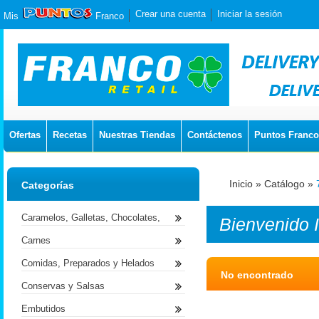
Crear una cuenta
Iniciar la sesión
Mis
Franco
Ofertas
Recetas
Nuestras Tiendas
Contáctenos
Puntos Franco
Inicio
»
Catálogo
»
Categorías
Caramelos, Galletas, Chocolates,
Bienvenido
Carnes
Comidas, Preparados y Helados
No encontrado
Conservas y Salsas
Embutidos