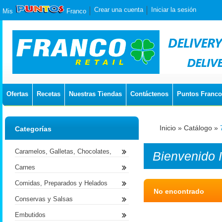
Crear una cuenta
Iniciar la sesión
Mis
Franco
Ofertas
Recetas
Nuestras Tiendas
Contáctenos
Puntos Franco
Inicio
»
Catálogo
»
Categorías
Caramelos, Galletas, Chocolates,
Bienvenido
Carnes
Comidas, Preparados y Helados
No encontrado
Conservas y Salsas
Embutidos