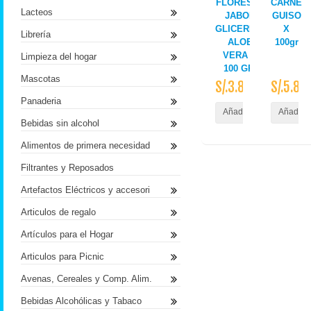
FLORESTA
CARNE
Lacteos
JABON
GUISO
GLICERINA
X
Librería
ALOE
100gr
VERA X
Limpieza del hogar
100 GR.
Mascotas
S/.3.80
S/.5.80
Panaderia
Añadir al Carrito
Añadir a
Bebidas sin alcohol
Alimentos de primera necesidad
Filtrantes y Reposados
Artefactos Eléctricos y accesori
Articulos de regalo
Artículos para el Hogar
Articulos para Picnic
Avenas, Cereales y Comp. Alim.
Bebidas Alcohólicas y Tabaco