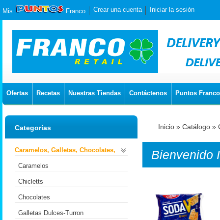
Crear una cuenta
Iniciar la sesión
Mis
Franco
Ofertas
Recetas
Nuestras Tiendas
Contáctenos
Puntos Franco
Inicio
»
Catálogo
»
Categorías
Caramelos, Galletas, Chocolates,
Bienvenido
Caramelos
Chicletts
Chocolates
Galletas Dulces-Turron