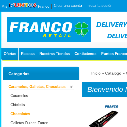
Crear una cuenta
Iniciar la sesión
Mis
Franco
Ofertas
Recetas
Nuestras Tiendas
Contáctenos
Puntos Franco
Inicio
»
Catálogo
»
Categorías
Caramelos, Galletas, Chocolates,
Bienvenido
Caramelos
Chicletts
Chocolates
Galletas Dulces-Turron