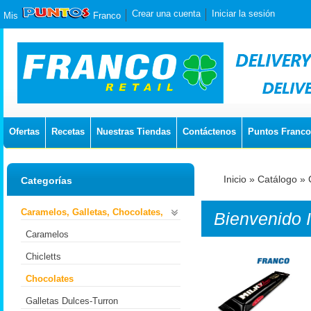
Crear una cuenta
Iniciar la sesión
Mis
Franco
Ofertas
Recetas
Nuestras Tiendas
Contáctenos
Puntos Franco
Inicio
»
Catálogo
»
Categorías
Caramelos, Galletas, Chocolates,
Bienvenido
Caramelos
Chicletts
Chocolates
Galletas Dulces-Turron