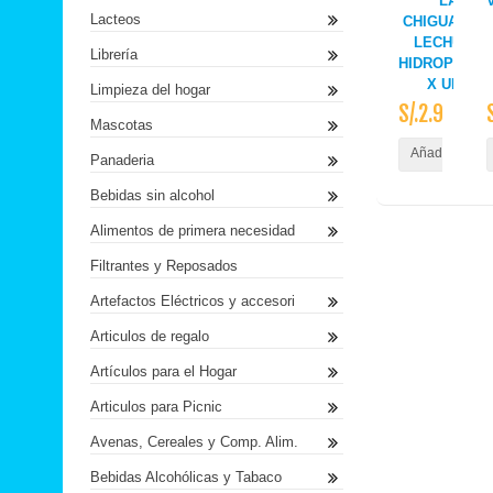
LA
Lacteos
CHIGUATEÑ
LECHUGA
Librería
HIDROPONIC
X UND
Limpieza del hogar
S/.2.90
Mascotas
Añadir al Carr
Panaderia
Bebidas sin alcohol
Alimentos de primera necesidad
Filtrantes y Reposados
Artefactos Eléctricos y accesori
Articulos de regalo
Artículos para el Hogar
Articulos para Picnic
Avenas, Cereales y Comp. Alim.
Bebidas Alcohólicas y Tabaco