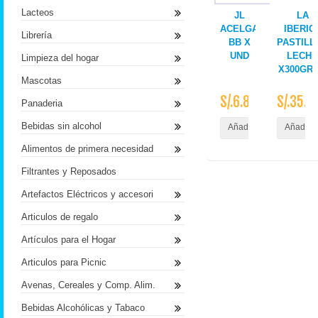
Lacteos
JL
LA
ACELGA
IBERIC
Librería
BB X
PASTILL
UND
LECHE
Limpieza del hogar
X300GR 
Mascotas
S/.6.80
S/.35.0
Panaderia
Bebidas sin alcohol
Añadir al Carrito
Añadir a
Alimentos de primera necesidad
Filtrantes y Reposados
Artefactos Eléctricos y accesori
Articulos de regalo
Artículos para el Hogar
Articulos para Picnic
Avenas, Cereales y Comp. Alim.
Bebidas Alcohólicas y Tabaco