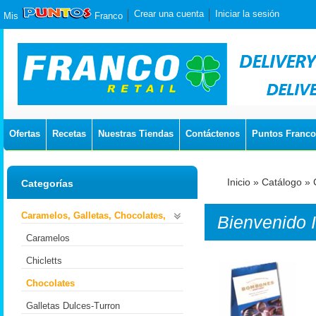
Crear una cuenta
Iniciar la sesión
Mis
Franco
Ofertas
Recetas
Nuestras Tiendas
Contáctenos
Puntos Franco
Inicio
»
Catálogo
»
Categorías
Caramelos, Galletas, Chocolates,
Bienvenido
Caramelos
Chicletts
Chocolates
Galletas Dulces-Turron