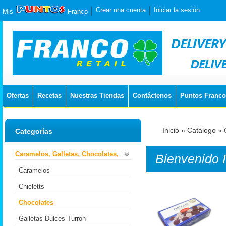
Crear una cuenta
Iniciar la sesión
Mis
Franco
Ofertas
Recetas
Nuestras Tiendas
Contáctenos
Puntos Franco
Inicio
»
Catálogo
»
Categorías
Caramelos, Galletas, Chocolates,
Bienvenido
Caramelos
Chicletts
Chocolates
Galletas Dulces-Turron