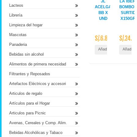
JL
LA IBER
Lacteos
ACELGA
BOMBON
BB X
SURTID
Librería
UND
X150GR 
Limpieza del hogar
Mascotas
S/.6.80
S/.24.9
Panaderia
Añadir al Carrito
Añadir a
Bebidas sin alcohol
Alimentos de primera necesidad
Filtrantes y Reposados
Artefactos Eléctricos y accesori
Articulos de regalo
Artículos para el Hogar
Articulos para Picnic
Avenas, Cereales y Comp. Alim.
Bebidas Alcohólicas y Tabaco