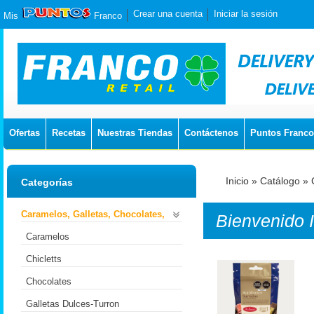
Crear una cuenta
Iniciar la sesión
Mis
Franco
Ofertas
Recetas
Nuestras Tiendas
Contáctenos
Puntos Franco
Inicio
»
Catálogo
»
Categorías
Caramelos, Galletas, Chocolates,
Bienvenido
Caramelos
Chicletts
Chocolates
Galletas Dulces-Turron