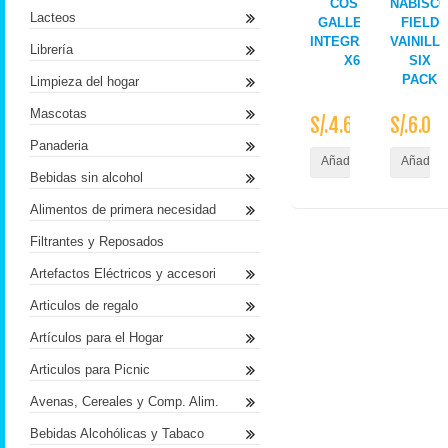
COSTA
NABISC
Lacteos
GALLETAS
FIELD
INTEGRALES
VAINILL
Librería
X6
SIX
PACK
Limpieza del hogar
Mascotas
S/.4.60
S/.6.00
Panaderia
Añadir al Carrito
Añadir a
Bebidas sin alcohol
Alimentos de primera necesidad
Filtrantes y Reposados
Artefactos Eléctricos y accesori
Articulos de regalo
Artículos para el Hogar
Articulos para Picnic
Avenas, Cereales y Comp. Alim.
Bebidas Alcohólicas y Tabaco