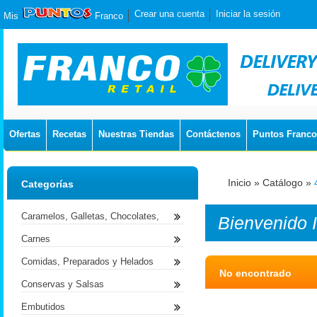
Crear una cuenta
Iniciar la sesión
Mis
Franco
Ofertas
Recetas
Nuestras Tiendas
Contáctenos
Puntos Franco
Inicio
»
Catálogo
»
Categorías
Caramelos, Galletas, Chocolates,
Bienvenido
Carnes
Comidas, Preparados y Helados
No encontrado
Conservas y Salsas
Embutidos