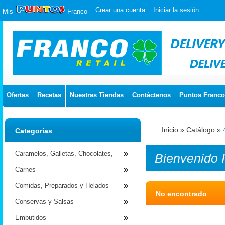
Crear una cuenta
Iniciar la sesión
Mis
Franco
Ofertas
Recetas
Nuestras Tiendas
Contáctenos
Puntos Franco
Inicio
»
Catálogo
»
Categorías
Caramelos, Galletas, Chocolates,
Bienvenido
Carnes
Comidas, Preparados y Helados
No encontrado
Conservas y Salsas
Embutidos