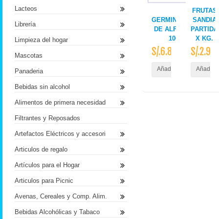
Lacteos
AYLLU
FRUTAS
GERMINADOS/BROT
SANDIA
Librería
DE ALFALFA/TRIGO 
PARTIDA
100G TAPER
X KG.
Limpieza del hogar
S/.6.80
S/.2.90
Mascotas
Añadir al Carrito
Añadir a
Panaderia
Bebidas sin alcohol
Alimentos de primera necesidad
Filtrantes y Reposados
Artefactos Eléctricos y accesori
Articulos de regalo
Artículos para el Hogar
Articulos para Picnic
Avenas, Cereales y Comp. Alim.
Bebidas Alcohólicas y Tabaco