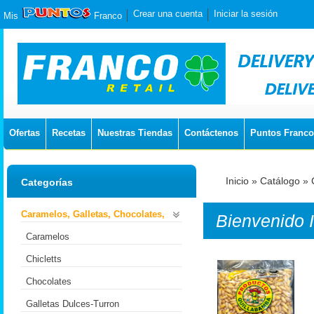
Crear una cuenta
Iniciar la sesión
Mis
Franco
Ofertas
Recetas
Nuestras Tiendas
Contáctenos
Puntos Franco
Inicio
»
Catálogo
»
Categorías
Caramelos, Galletas, Chocolates,
Bienvenido
Caramelos
Chicletts
Chocolates
Galletas Dulces-Turron