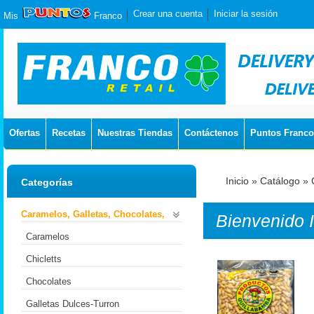
Crear una cuenta
Iniciar la sesión
Mis
Franco
Ofertas
Recetas
Nuestras Tiendas
Contáctenos
Puntos Franco
Inicio
»
Catálogo
»
Categorías
Caramelos, Galletas, Chocolates,
Bienvenido
Caramelos
Chicletts
Chocolates
Galletas Dulces-Turron