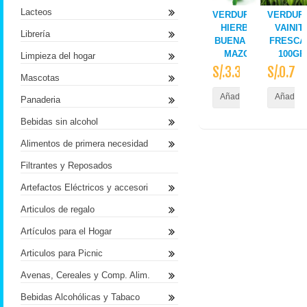
Lacteos
VERDURAS
VERDUR
HIERBA
VAINIT
Librería
BUENA 1/2
FRESCA
MAZO
100GR
Limpieza del hogar
S/.3.30
S/.0.73
Mascotas
Añadir al Carrito
Añadir a
Panaderia
Bebidas sin alcohol
Alimentos de primera necesidad
Filtrantes y Reposados
Artefactos Eléctricos y accesori
Articulos de regalo
Artículos para el Hogar
Articulos para Picnic
Avenas, Cereales y Comp. Alim.
Bebidas Alcohólicas y Tabaco