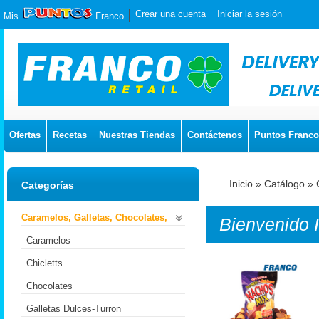
Crear una cuenta
Iniciar la sesión
Mis
Franco
Ofertas
Recetas
Nuestras Tiendas
Contáctenos
Puntos Franco
Inicio
»
Catálogo
»
Categorías
Caramelos, Galletas, Chocolates,
Bienvenido
Caramelos
Chicletts
Chocolates
Galletas Dulces-Turron