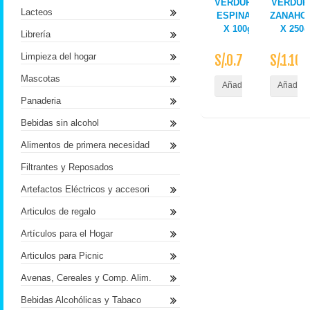
VERDURAS
VERDUR
Lacteos
ESPINACA
ZANAHO
X 100gr
X 250g
Librería
Limpieza del hogar
S/.0.72
S/.1.10
Mascotas
Añadir al Carrito
Añadir a
Panaderia
Bebidas sin alcohol
Alimentos de primera necesidad
Filtrantes y Reposados
Artefactos Eléctricos y accesori
Articulos de regalo
Artículos para el Hogar
Articulos para Picnic
Avenas, Cereales y Comp. Alim.
Bebidas Alcohólicas y Tabaco