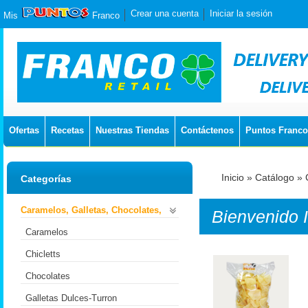
Crear una cuenta
Iniciar la sesión
Mis
Franco
Ofertas
Recetas
Nuestras Tiendas
Contáctenos
Puntos Franco
Inicio
»
Catálogo
»
Categorías
Caramelos, Galletas, Chocolates,
Bienvenido
Caramelos
Chicletts
Chocolates
Galletas Dulces-Turron