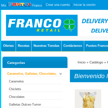
Crear una cuenta
Iniciar la sesión
Mis
Franco
Ofertas
Recetas
Nuestras Tiendas
Contáctenos
Puntos Franco
Inicio
»
Catálogo
»
Categorías
Caramelos, Galletas, Chocolates,
Bienvenido
Caramelos
Chicletts
Chocolates
Galletas Dulces-Turron