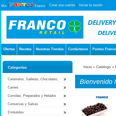
Crear una cuenta
Iniciar la sesión
Mis
Franco
Ofertas
Recetas
Nuestras Tiendas
Contáctenos
Puntos Franco
Inicio
»
Catálogo
»
Categorías
Caramelos, Galletas, Chocolates,
Bienvenido
Carnes
Comidas, Preparados y Helados
Conservas y Salsas
Embutidos