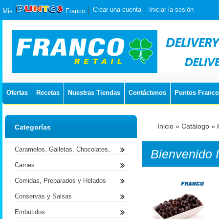
Crear una cuenta
Iniciar la sesión
Mis
Franco
Ofertas
Recetas
Nuestras Tiendas
Contáctenos
Puntos Franco
Inicio
»
Catálogo
»
Categorías
Caramelos, Galletas, Chocolates,
Bienvenido
Carnes
Comidas, Preparados y Helados
Conservas y Salsas
Embutidos