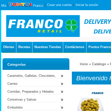
Crear una cuenta
Iniciar la sesión
Mis
Franco
Ofertas
Recetas
Nuestras Tiendas
Contáctenos
Puntos Franco
Inicio
»
Catálogo
»
Categorías
Caramelos, Galletas, Chocolates,
Bienvenido
Carnes
Comidas, Preparados y Helados
Conservas y Salsas
Embutidos