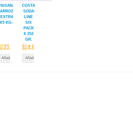
PAISANA
COSTA
ARROZ
SODA
EXTRA
LINE
X5 KG--
SIX
PACK
X 252
GR.
S/.23.50
S/.4.60
ito
Añadir al Carrito
Añadir al Carrito