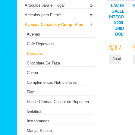
Artículos para el Hogar
LAC NATUR
GALLETAS
Articulos para Picnic
INTEGRALES
X200 GR
Avenas, Cereales y Comp. Alim.
UNIDAD
Avenas
BOLSA
Café Reposado
S/.6.40
Cereales
Añadir al Carr
Chocolate De Taza
Cocoa
Complementos Nutricionales
Flan
Foude-Cremas-Chocolate Reposteri
Gelatina
Instantaneos
Manjar Blanco