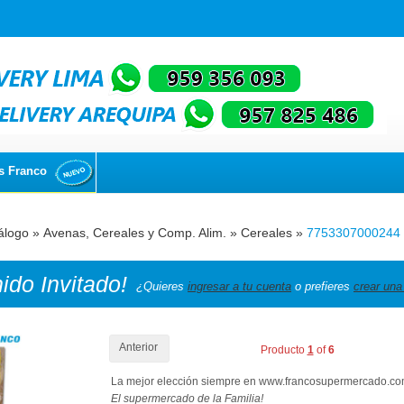
s Franco
álogo
»
Avenas, Cereales y Comp. Alim.
»
Cereales
»
7753307000244
nido
Invitado!
¿Quieres
ingresar a tu cuenta
o prefieres
crear una
Anterior
Producto
1
of
6
La mejor elección siempre en www.francosupermercado.c
El supermercado de la Familia!