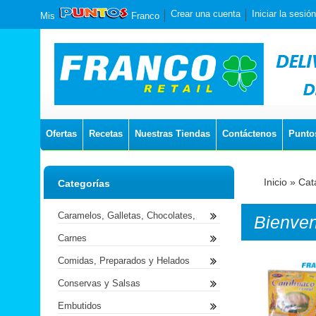
Crear una cuenta
Iniciar la sesión
Mis
Franco
Ofertas
Recetas
Nuestras Tiendas
Contáctenos
Punto
Inicio
»
Cat
Categorías
Caramelos, Galletas, Chocolates,
Bienve
Carnes
Comidas, Preparados y Helados
Conservas y Salsas
Embutidos