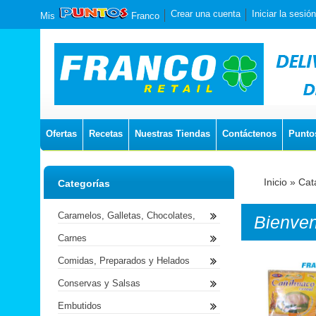
Crear una cuenta
Iniciar la sesión
Mis
Franco
Ofertas
Recetas
Nuestras Tiendas
Contáctenos
Punto
Inicio
»
Cat
Categorías
Caramelos, Galletas, Chocolates,
Bienve
Carnes
Comidas, Preparados y Helados
Conservas y Salsas
Embutidos