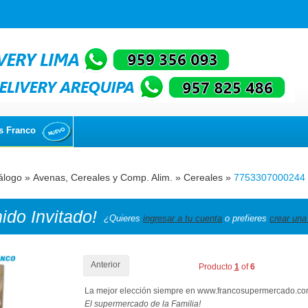
s Franco
álogo
»
Avenas, Cereales y Comp. Alim.
»
Cereales
»
7753307000244
nido
Invitado!
¿Quieres
ingresar a tu cuenta
o prefieres
crear una
Anterior
Producto
1
of
6
La mejor elección siempre en www.francosupermercado.c
El supermercado de la Familia!