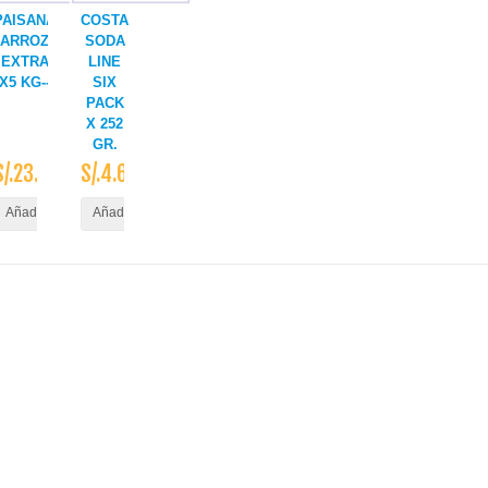
PAISANA
COSTA
ARROZ
SODA
EXTRA
LINE
X5 KG--
SIX
PACK
X 252
GR.
S/.23.50
S/.4.60
ito
Añadir al Carrito
Añadir al Carrito