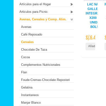
Artículos para el Hogar
LAC NATUR
GALLETAS
Articulos para Picnic
INTEGRALES
X200 GR
Avenas, Cereales y Comp. Alim.
UNIDAD
Avenas
BOLSA
Café Reposado
S/.6.40
Cereales
Añadir al Carr
Chocolate De Taza
Cocoa
Complementos Nutricionales
Flan
Foude-Cremas-Chocolate Reposteri
Gelatina
Instantaneos
Manjar Blanco