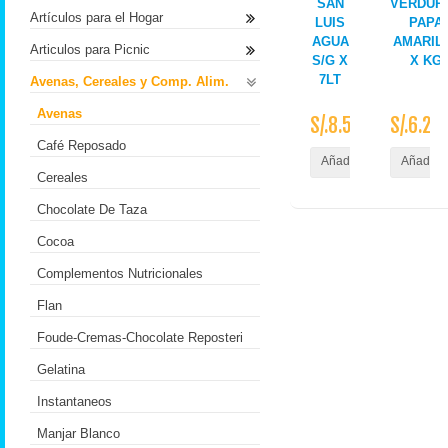
SAN
VERDUR
Artículos para el Hogar
LUIS
PAPA
AGUA
AMARIL
Articulos para Picnic
S/G X
X KG
7LT
Avenas, Cereales y Comp. Alim.
Avenas
S/.8.50
S/.6.20
Café Reposado
Añadir al Carrito
Añadir a
Cereales
Chocolate De Taza
Cocoa
Complementos Nutricionales
Flan
Foude-Cremas-Chocolate Reposteri
Gelatina
Instantaneos
Manjar Blanco