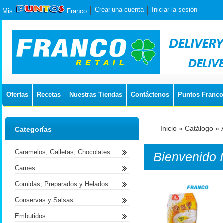
Crear una cuenta
Iniciar la sesión
Mis
Franco
Ofertas
Recetas
Nuestras Tiendas
Contáctenos
Puntos Franco
Inicio
»
Catálogo
»
Categorías
Caramelos, Galletas, Chocolates,
Bienvenido
Carnes
Comidas, Preparados y Helados
Conservas y Salsas
Embutidos