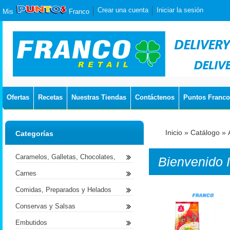
Crear una cuenta
Iniciar la sesión
Mis
Franco
Ofertas
Recetas
Nuestras Tiendas
Contáctenos
Puntos Franco
Inicio
»
Catálogo
»
Categorías
Caramelos, Galletas, Chocolates,
Bienvenido
Carnes
Comidas, Preparados y Helados
Conservas y Salsas
Embutidos