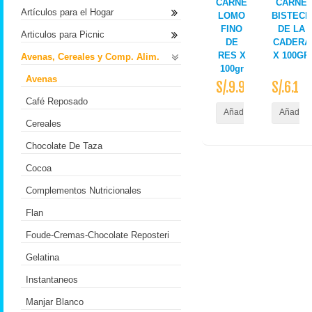
CARNE
CARNE
Artículos para el Hogar
LOMO
BISTECK
FINO
DE LA
Articulos para Picnic
DE
CADERA
RES X
X 100GR
Avenas, Cereales y Comp. Alim.
100gr
Avenas
S/.9.95
S/.6.17
Café Reposado
Añadir al Carrito
Añadir a
Cereales
Chocolate De Taza
Cocoa
Complementos Nutricionales
Flan
Foude-Cremas-Chocolate Reposteri
Gelatina
Instantaneos
Manjar Blanco