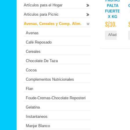
FRUTAS
Artículos para el Hogar
PALTA
FUERTE
Articulos para Picnic
X KG
S/.10.60
Avenas, Cereales y Comp. Alim.
Avenas
Añadir al Carr
Café Reposado
Cereales
Chocolate De Taza
Cocoa
Complementos Nutricionales
Flan
Foude-Cremas-Chocolate Reposteri
Gelatina
Instantaneos
Manjar Blanco