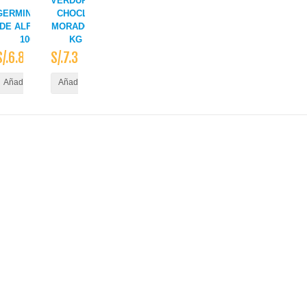
AYLLU
VERDURAS
GERMINADOS/BROTES
CHOCLO
DE ALFALFA/TRIGO X
MORADO X
100G TAPER
KG
S/.6.80
S/.7.30
ito
Añadir al Carrito
Añadir al Carrito