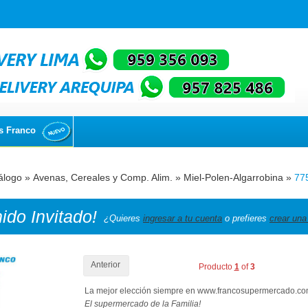
s Franco
álogo
»
Avenas, Cereales y Comp. Alim.
»
Miel-Polen-Algarrobina
»
77
nido
Invitado!
¿Quieres
ingresar a tu cuenta
o prefieres
crear una
Anterior
Producto
1
of
3
La mejor elección siempre en www.francosupermercado.c
El supermercado de la Familia!