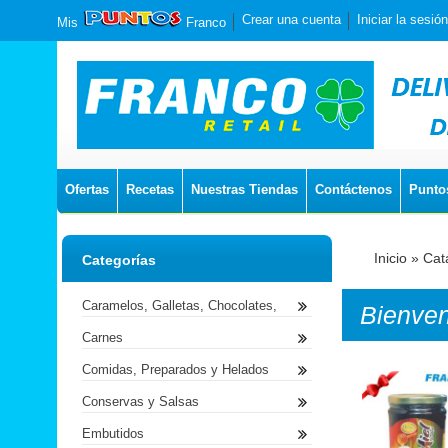
Crear una cuenta
Iniciar la sesión
Mis
Franco
Ofertas
Recetas
Nuestras Tiendas
Contáctenos
Punto
Inicio
»
Cat
Categorías
Caramelos, Galletas, Chocolates,
Bienve
Carnes
Comidas, Preparados y Helados
Conservas y Salsas
Embutidos